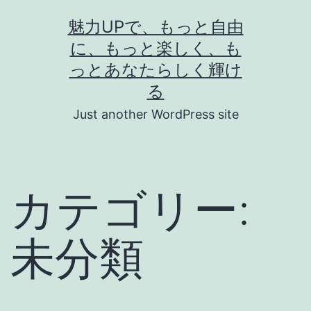
コ
魅力UPで、もっと自由
ン
に、もっと楽しく、も
テ
っとあなたらしく輝け
ン
る
ツ
Just another WordPress site
へ
ス
キ
カテゴリー:
ッ
プ
未分類